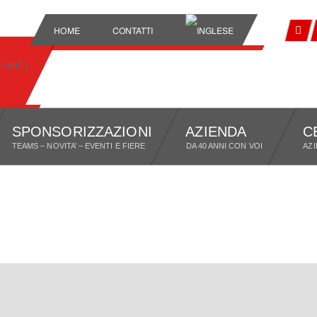
HOME
CONTATTI
SPONSORIZZAZIONI
AZIENDA
C
TEAMS – NOVITA’ – EVENTI E FIERE
DA 40 ANNI CON VOI
AZ
AD ARAGON – NAKAGAMI EGUAGLIA IL PROPRIO MIGLIORE PIAZZAMENTO STAGIONA