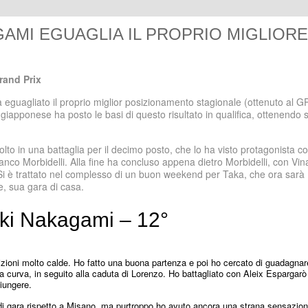
GAMI EGUAGLIA IL PROPRIO MIGLIORE
and Prix
uagliato il proprio miglior posizionamento stagionale (ottenuto al GP
l giapponese ha posto le basi di questo risultato in qualifica, ottenendo
lto in una battaglia per il decimo posto, che lo ha visto
protagonista c
co Morbidelli. Alla fine ha concluso appena dietro Morbidelli, con Vina
Si è trattato nel complesso di un buon weekend per Taka, che ora sarà
e, sua gara di casa.
ki Nakagami – 12°
zioni molto calde. Ho fatto una buona partenza e poi ho cercato di guadagnar
ma curva, in seguito alla caduta di Lorenzo. Ho battagliato con Aleix Espargarò
iungere.
di gara rispetto a Misano, ma purtroppo ho avuto ancora una strana sensazio