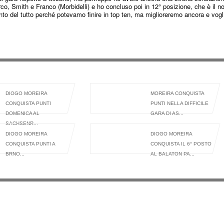
rco, Smith e Franco (Morbidelli) e ho concluso poi in 12° posizione, che è il n
nto del tutto perché potevamo finire in top ten, ma miglioreremo ancora e vogl
DIOGO MOREIRA
MOREIRA CONQUISTA
CONQUISTA PUNTI
PUNTI NELLA DIFFICILE
DOMENICA AL
GARA DI AS...
SACHSENR...
DIOGO MOREIRA
DIOGO MOREIRA
CONQUISTA PUNTI A
CONQUISTA IL 6° POSTO
BRNO...
AL BALATON PA...